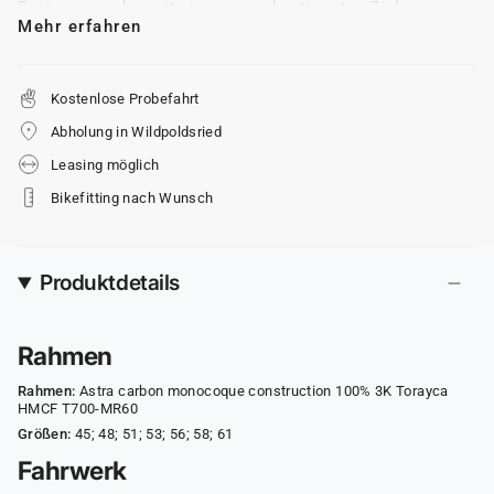
Features wurden mit einem ganz bestimmten Ziel
Mehr erfahren
entwickelt: den Lebensstil derjenigen zu bereichern, die
sich auf den Sattel begeben, unabhängig davon, wie sie
sich als Radfahrer definieren. - Ausstattung der
Abbildung abweichend. Für die genaue Ausstattung siehe
Kostenlose Probefahrt
Produktdetails.
Abholung in Wildpoldsried
Leasing möglich
Bikefitting nach Wunsch
Produktdetails
Rahmen
Rahmen:
Astra carbon monocoque construction 100% 3K Torayca
HMCF T700-MR60
Größen:
45; 48; 51; 53; 56; 58; 61
Fahrwerk