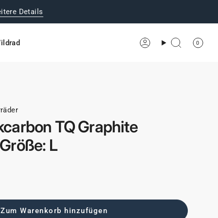
itere Details
ildrad
0
Konto
Suche
räder
kcarbon TQ Graphite
 Größe: L
Zum Warenkorb hinzufügen