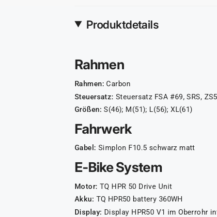
Produktdetails
Rahmen
Rahmen:
Carbon
Steuersatz:
Steuersatz FSA #69, SRS, ZS
Größen:
S(46); M(51); L(56); XL(61)
Fahrwerk
Gabel:
Simplon F10.5 schwarz matt
E-Bike System
Motor:
TQ HPR 50 Drive Unit
Akku:
TQ HPR50 battery 360WH
Display:
Display HPR50 V1 im Oberrohr int