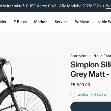
rheitsrückruf
: CUBE Agree C:62 - Alle Modelle 2025/2026 ->
We
äder
E-Bikes
Marken
Service
WiMove
Inside W
Startseite
Neue Fahr
Simplon Sil
Grey Matt -
€5.899,00
Artikel auf Lager