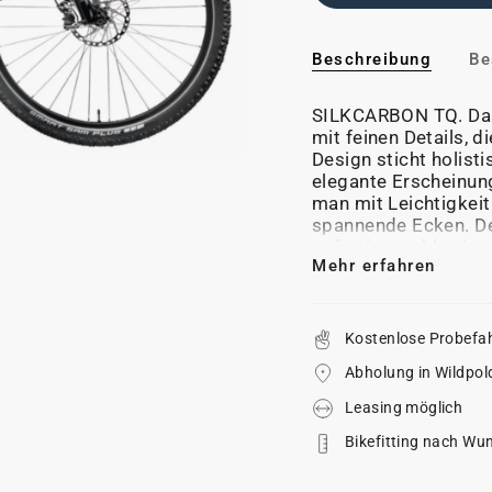
Beschreibung
Be
SILKCARBON TQ. Das
mit feinen Details, 
Design sticht holist
elegante Erscheinun
man mit Leichtigkei
spannende Ecken. D
gefertigt, wahlweise
Mehr erfahren
mehr Komfort.
Kostenlose Probefa
Abholung in Wildpol
Leasing möglich
Bikefitting nach Wu