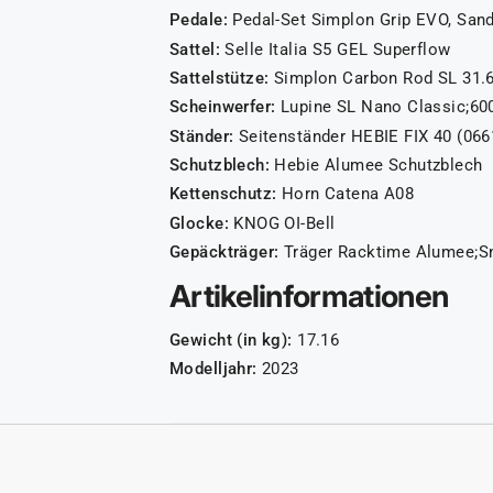
Pedale:
Pedal-Set Simplon Grip EVO, Sandb
Sattel:
Selle Italia S5 GEL Superflow
Sattelstütze:
Simplon Carbon Rod SL 31.
Scheinwerfer:
Lupine SL Nano Classic;60
Ständer:
Seitenständer HEBIE FIX 40 (066
Schutzblech:
Hebie Alumee Schutzblech
Kettenschutz:
Horn Catena A08
Glocke:
KNOG OI-Bell
Gepäckträger:
Träger Racktime Alumee;Sn
Artikelinformationen
Gewicht (in kg):
17.16
Modelljahr:
2023