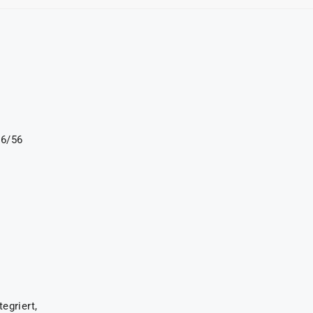
56/56
egriert,