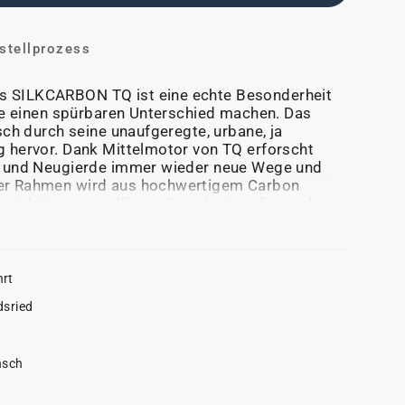
stellprozess
 SILKCARBON TQ ist eine echte Besonderheit
die einen spürbaren Unterschied machen. Das
isch durch seine unaufgeregte, urbane, ja
g hervor. Dank Mittelmotor von TQ erforscht
t und Neugierde immer wieder neue Wege und
er Rahmen wird aus hochwertigem Carbon
 mit höhenverstellbarer Sattelstütze für noch
hrt
dsried
nsch