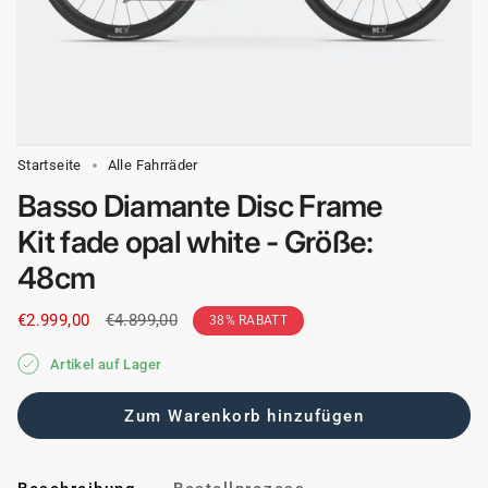
Startseite
Alle Fahrräder
Basso Diamante Disc Frame
Kit fade opal white - Größe:
48cm
Regulärer
€2.999,00
€4.899,00
38%
RABATT
Preis
Artikel auf Lager
Zum Warenkorb hinzufügen