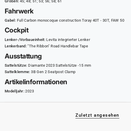
Größen:
45; 48; 51; 53; 56; 58; 61
Fahrwerk
Gabel:
Full Carbon monocoque construction Toray 40T - 30T, FAW 50
Cockpit
Lenker-/Vorbaueinheit:
Levita integrierter Lenker
Lenkerband:
"The Ribbon" Road Handlebar Tape
Ausstattung
Sattelstütze:
Diamante 2023 Sattelstütze -15 mm
Sattelklemme:
3B Gen 2 Seatpost Clamp
Artikelinformationen
Modelljahr:
2023
Zuletzt angesehen